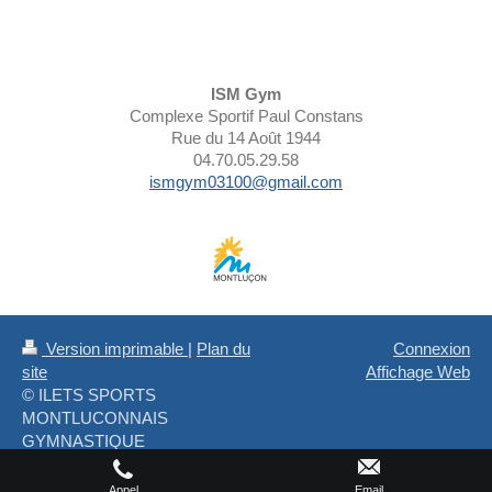
ISM Gym
Complexe Sportif Paul Constans
Rue du 14 Août 1944
04.70.05.29.58
ismgym03100@gmail.com
Version imprimable
|
Plan du
Connexion
site
Affichage Web
© ILETS SPORTS
MONTLUCONNAIS
GYMNASTIQUE
Appel
Email